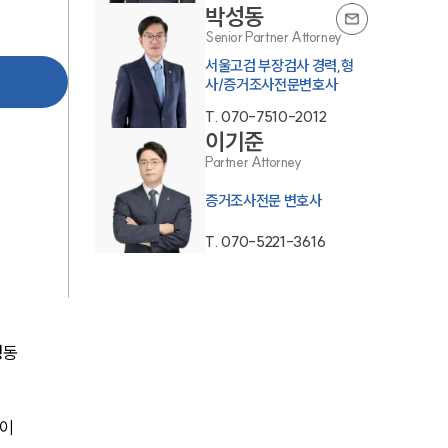
박성동
Senior Partner Attorney
서울고검 부장검사 경력,형
사/증거조사전문변호사
T.
070-7510-2012
이기준
Partner Attorney
센터소개
증거조사전문 변호사
센터소개
T.
070-5221-3616
대륜의 강점
오시는 길
행동
글로벌 파트너 로펌
고객의 소리
이 
통합검색