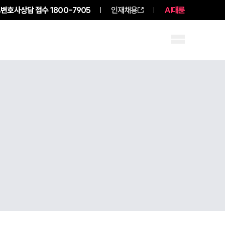
변호사상담 접수
1800-7905
인재채용
AI대륜
구성원 소개
소식/자료