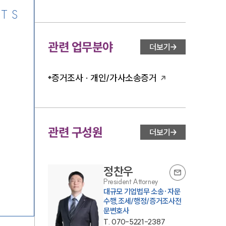
TS
관련 업무분야
더보기
증거조사 · 개인/가사소송증거
관련 구성원
더보기
정찬우
President Attorney
대규모 기업법무 소송·자문
수행,조세/행정/증거조사전
문변호사
T.
070-5221-2387