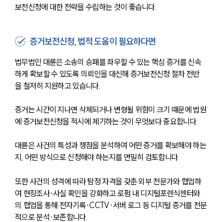
법률지식인
보전신청에 대한 전략을 수립하는 것이 좋습니다.
고객후기
증거보전신청, 법적 도움이 필요하다면
업무분야
법무법인 대륜은 소송의 승패를 좌우할 수 있는 핵심 증거를 신속
증거조사 업무
하게 확보할 수 있도록 의뢰인을 대신해 증거보전신청 절차 전반
전체
을 철저히 지원하고 있습니다.
증거는 시간이 지나면 삭제되거나 변형될 위험이 크기 때문에 법원
구성원 소개
에 증거보전신청을 적시에 제기하는 것이 무엇보다 중요합니다. 
증거조사전문변호사
대륜은 사건의 특성과 쟁점을 분석하여 어떤 증거를 확보해야 하는
지, 어떤 방식으로 신청해야 하는지를 면밀히 검토합니다.
소식/자료
또한 사건의 성격에 따라 탐정 자격을 갖춘 외부 전문가와 협업하
언론보도
여 현장조사·사실 확인을 강화하고 로펌 내 디지털포렌식센터와
공지사항
의 협업을 통해 전자기록·CCTV·서버 로그 등 디지털 증거를 전문
법률 블로그
법률서식
적으로 분석·보존합니다. 