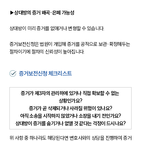
▶상대방의 증거 왜곡∙은폐 가능성
상대방이 미리 증거를 없애거나 변형할 수 있습니다. 
센터소개
증거보전신청은 법원이 개입해 증거를 공적으로 보관∙확정해두는 
절차이기에 절차의 신뢰성이 높아집니다.
센터소개
대륜의 강점
오시는 길
증거보전신청 체크리스트
글로벌 파트너 로펌
고객의 소리
통합검색
증거가 제3자의 관리하에 있거나 직접 확보할 수 없는 
AI대륜
상황인가요?
증거가 곧 삭제되거나 사라질 위험이 있나요?
업무사례
아직 소송을 시작하지 않았거나 소장을 내기 전인가요?
상대방이 증거를 숨기거나 없앨 것 같다는 걱정이 드시나요?
업무사례
사례분석/최신동향
위 사항 중 하나라도 해당된다면 변호사와의 상담을 진행하여 증거
법률정보