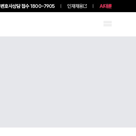
변호사상담 접수
1800-7905
인재채용
AI대륜
구성원 소개
소식/자료