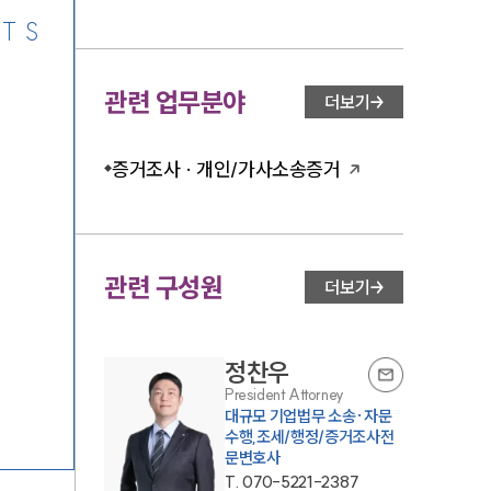
TS
관련 업무분야
더보기
증거조사 · 개인/가사소송증거
관련 구성원
더보기
정찬우
President Attorney
대규모 기업법무 소송·자문
수행,조세/행정/증거조사전
문변호사
T.
070-5221-2387