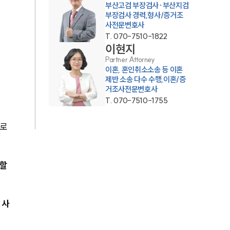
부산고검 부장검사·부산지검
부장검사 경력,형사/증거조
AI대륜
사전문변호사
T.
070-7510-1822
이현지
업무사례
Partner Attorney
이혼, 혼인취소소송 등 이혼
업무사례
제반 소송 다수 수행,이혼/증
거조사전문변호사
사례분석/최신동향
T.
070-7510-1755
법률정보
로 
법률지식인
고객후기
할 
업무분야
 사
증거조사 업무