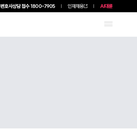
변호사상담 접수
1800-7905
인재채용
AI대륜
구성원 소개
소식/자료