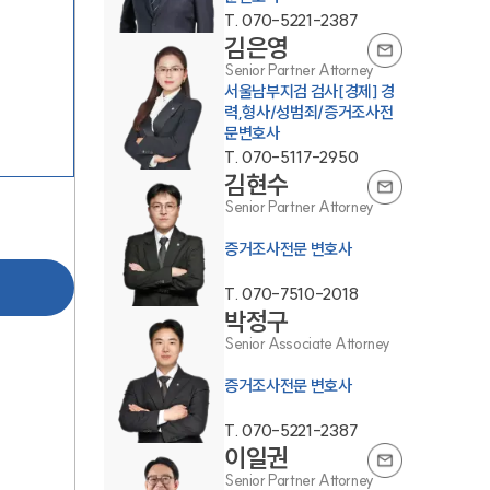
T.
070-5221-2387
김은영
Senior Partner Attorney
서울남부지검 검사[경제] 경
력,형사/성범죄/증거조사전
문변호사
T.
070-5117-2950
김현수
센터소개
Senior Partner Attorney
증거조사전문 변호사
센터소개
T.
070-7510-2018
대륜의 강점
박정구
Senior Associate Attorney
오시는 길
증거조사전문 변호사
글로벌 파트너 로펌
T.
070-5221-2387
고객의 소리
이일권
Senior Partner Attorney
통합검색