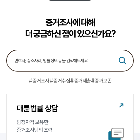
소식/자료
증거조사에 대해
언론보도
공지사항
더 궁금하신 점이 있으신가요?
법률 블로그
법률서식
뉴스레터/브로슈어
세미나
대륜법률상담예약
#증거조사
#증거수집
#증거제출
#증거보존
대륜법률상담예약
대륜법률 상담
탐정자격 보유한 

증거조사팀의 조력