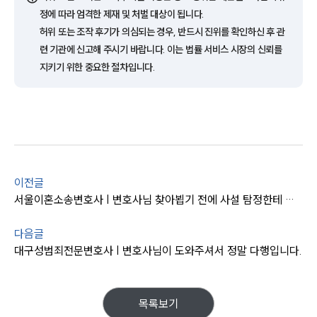
AI대륜
정에 따라 엄격한 제재 및 처벌 대상이 됩니다.
허위 또는 조작 후기가 의심되는 경우, 반드시 진위를 확인하신 후 관
업무사례
련 기관에 신고해 주시기 바랍니다. 이는 법률 서비스 시장의 신뢰를
지키기 위한 중요한 절차입니다.
업무사례
사례분석/최신동향
법률정보
법률지식인
고객후기
업무분야
이전글
서울이혼소송변호사 | 변호사님 찾아뵙기 전에 사설 탐정한테 의뢰했는데..
증거조사 업무
전체
다음글
대구성범죄전문변호사 | 변호사님이 도와주셔서 정말 다행입니다.
구성원 소개
증거조사전문변호사
목록보기