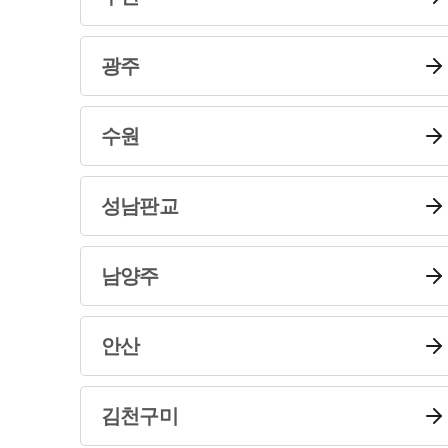
광주
수원
성남판교
남양주
안산
김천구미