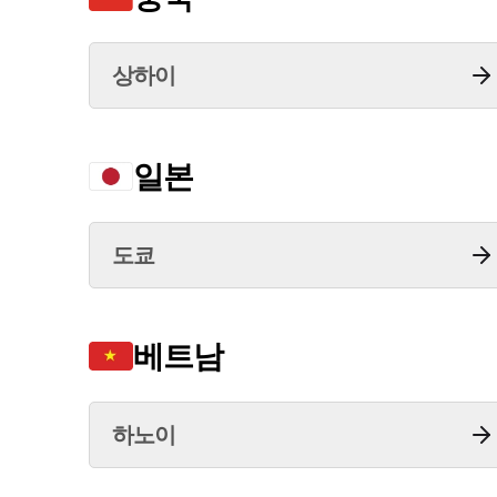
상하이
일본
도쿄
베트남
하노이