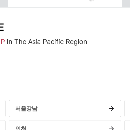
E
LP
In The
Asia Pacific
Region
서울강남
인천