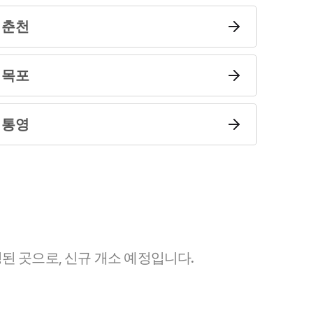
춘천
센터소개
센터소개
목포
대륜의 강점
통영
오시는 길
글로벌 파트너 로펌
고객의 소리
통합검색
AI대륜
된 곳으로, 신규 개소 예정입니다.
업무사례