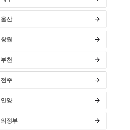
울산
창원
부천
전주
안양
의정부