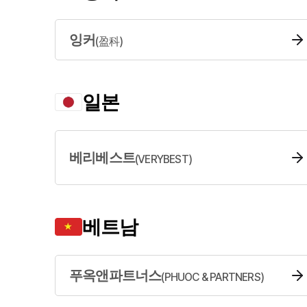
잉커
(
盈科
)
일본
베리베스트
(
VERYBEST
)
베트남
푸옥앤파트너스
(
PHUOC & PARTNERS
)