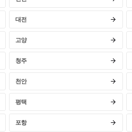
대전
고양
청주
천안
평택
포항