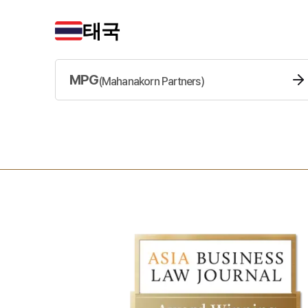
태국
MPG
(
Mahanakorn Partners
)