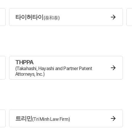
타이허타이
(
泰和泰
)
THPPA
(
Takahashi, Hayashi and Partner Patent
Attorneys, Inc.
)
트리민
(
Tri Minh Law Firm
)