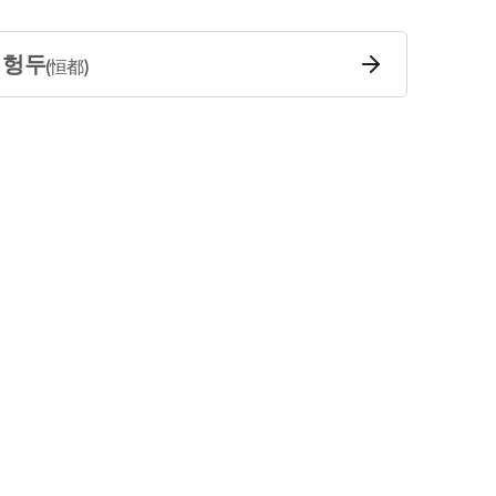
헝두
(
恒都
)