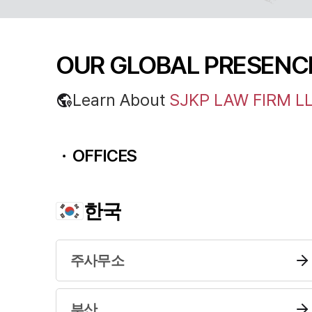
OUR GLOBAL
PRESENC
Learn About
SJKP LAW FIRM L
OFFICES
한국
주사무소
부산