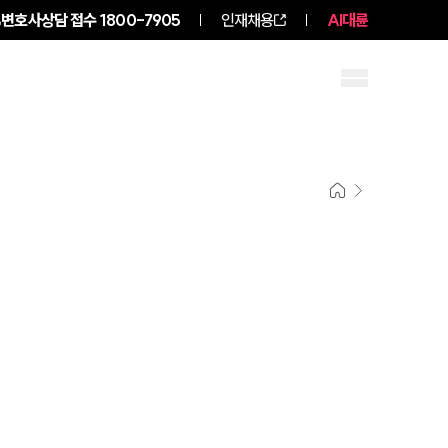
변호사상담 접수
1800-7905
인재채용
AI대륜
구성원 소개
소식/자료
센터소개
센터소개
대륜의 강점
오시는 길
글로벌 파트너 로펌
고객의 소리
통합검색
AI대륜