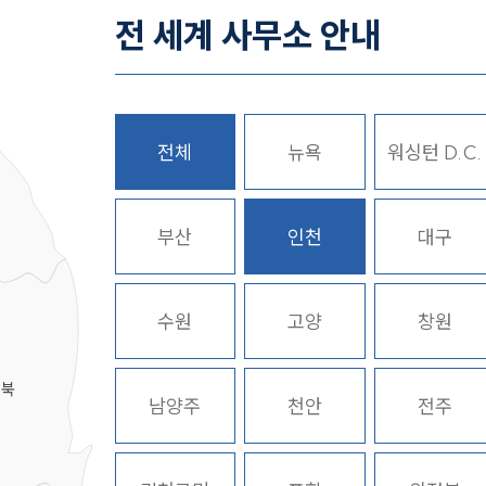
전 세계 사무소 안내
전체
뉴욕
워싱턴 D.C.
히
부산
인천
대구
수원
고양
창원
경북
남양주
천안
전주