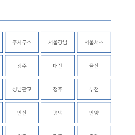
업무사례
업무사례
주사무소
서울강남
서울서초
사례분석/최신동향
스토리
법률정보
광주
대전
울산
법률지식인
고객후기
성남판교
청주
부천
업무분야
안산
평택
안양
증거조사 업무
전체