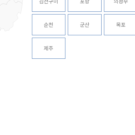
김천구미
포항
의정부
순천
군산
목포
제주