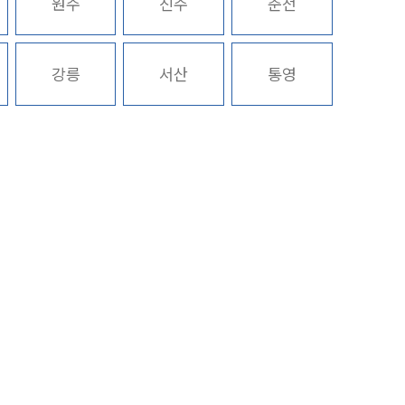
원주
진주
춘천
구성원 소개
강릉
서산
통영
증거조사전문변호사
소식/자료
언론보도
공지사항
법률 블로그
법률서식
뉴스레터/브로슈어
세미나