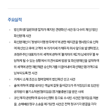
대륜의 강점
오시는 길
글로벌 파트너 로펌
고객의 소리
주요실적
통합검색
AI대륜
법인회생/일반회생 절차가 폐지된 견련파산 사건 등 다수의 개인/법인
파산관재 사건
업무사례
파산관재인이 '쌍방미이행 쌍무계약'에 관한 해지권을 행사함으로 인하
여 파산선고 후에 고액의 부가가치세가 채무자 회사 앞으로 발생하였고,
업무사례
과점주주인 대표자가 위 세액에 관하여 '출자자의 제2차 납세의무'를 부
사례분석/최신동향
법률정보
담하게 될 수 있는 상황에서 의견서로써 법원 및 파산관재인을 설득하여
법률지식인
위 세액에 관한 재단채권 승인허가를 이끌어내어 파산재단 환가액으로
고객후기
납부되도록 한 사건
거제시 소재 조선소 협력업체의 법인파산 선고 사건
업무분야
술에 취하여 호텔 내 타인 객실에 잘못 들어갔다가 주거침입으로 입건된
공무원이 불기소처분[혐의없음(증거불충분)]을 받은 사례
증거조사 업무
코인 투자 관련하여 유사수신행위 등으로 수사된 사건은 혐의없음 처분
전체
을, 손해배상청구 소송을 제기당한 사건은 전액 청구기각 판결을 각각