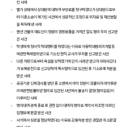
킨 사례
별거 상태에서 상대방에 대하여 부양료를 청구하였다가 상대방으로부
터 이혼소송이 제기된 사건에서 성공적인 조정으로 위자료 및 재산분할
을 획득해 낸 사례
펜션 건물의 매도인이 정원의 캠핑용품을 가져간 절도 혐의 무죄 선고받
은 사건
학생에게 정서적 학대행위를 하였다는 이유로 아동학대범죄의처벌등
에관한특례법위반으로 기소된 현직 교사가 무죄를 선고받은 사건
다른 차량으로부터 욕설을 당하였기에 단지 사과만 받고자 뒤따라갔다
가 보복운전으로 신고당하여 특수협박으로 입건된 후 기소유예 처분을
받은 사례
공공기관 신체검사를 받던 중 소변에서 마약 성분이 검출되자 마약류관
리에관한법률위반 혐의로 입건된 사안에서 불송치 결정(혐의없음)이
이루어진 사례
명의대여 관계 종료 후 권한 없이 대여자 명의로 계약서 위조한 의뢰인
집행유예 판결 받은 사건
사석에서 상관을 험담하였다는 이유로 감봉처분 받은 경찰관 취소판결