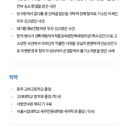
전부 승소 판결을 받은 사건
당구장에서 말다툼 중 안와골절상을 가하여 상해 혐의로 기소된 의뢰인
무죄 선고받은 사건
대기환경보전법위반 무죄 선고받은 사건
현역 병사가 성폭력범죄의처벌등에관한특례법위반(특수강간)으로 고
소당한 사건에서 의뢰인의 억울한 사정을 성실히 변론하여 단순강간으
로 죄명변경 후 합의가 성사되어 군검찰에서 불기소처분을 받은 사례
학력
광주 고려고등학교 졸업
고려대학교 법학과 졸업 (학사)
사법연수원 제42기 수료
서울시립대학교 세무전문대학원 세무학과 졸업 (석사)