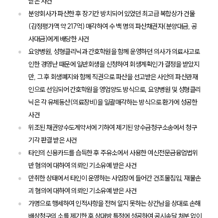
받은 사건
분양회사가 파산한 후 장기간 방치되어 있었던 최고급 복합상가 건물
(감정평가액 약 217억) 매각하여 수 백 명의 파산채권자(분양대금, 공
사대금)에게 배당한 사건
요양병원, 성형클리닉과 간호학원을 함께 운영하던 의사가 의료사고로
인한 경영난 때문에 일반회생을 신청하여 회생계획인가 결정을 받았지
만, 그 후 회생폐지와 함께 직권으로 파산을 선고받은 사안의 파산관재
인으로 선임되어 간호학원을 영업양도 방식으로, 요양병원 및 성형클리
닉은 각 유체동산(의료장비)을 일괄매각하는 방식으로 환가에 성공한
사건
위조된 채권양수도계약서에 기하여 제기된 양수금청구소송에서 청구
기각 판결 받은 사건
타인의 신용카드를 습득한 후 주유소에서 사용한 여신전문금융업법위
반 혐의에 대하여 의뢰인 기소유예 받은 사건
만취한 상태에서 타인이 운영하는 사업장에 들어간 건조물침입, 재물손
괴 혐의에 대하여 의뢰인 기소유예 받은 사건
가명으로 행세하여 인적사항을 전혀 알지 못하는 상간남을 상대로 손해
배상청구의 소를 제기한 후 상대방 특정에 성공하여 공시송달 처분 없이