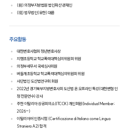
(前) 의정부지방법원 법인파산 관재인
(現) 법무법인(유한) 대륜
주요활동
대한변호사협회 청년변호사상
지행초등학교 학교폭력대책심의위원회 위원
의정부세무서 국세심사위원
버들개초등학교 학교폭력대책심의위원회 위원
사단법인 도산법연구회 회원
2022년 경기북부지방변호사회 도산법 온.오프라인 특강(대한변협 인
정 전문연수) 강사
주한 이탈리아 상공회의소(ITCCK) 개인회원(Individual Member;
2026~)
센터소개
이탈리아어 인증시험 (Certificazione di Italiano come Lingua
센터소개
Straniera A2) 합격