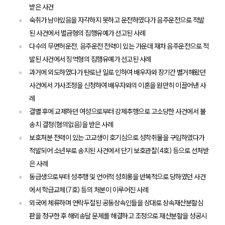
받은 사건
구성원 소개
숙취가 남아있음을 자각하지 못하고 운전하였다가 음주운전으로 적발
된 사건에서 벌금형의 집행유예가 선고된 사례
증거조사전문변호사
다수의 무면허운전, 음주운전 전력이 있는 가운데 재차 음주운전으로 적
발된 사건에서 징역형의 집행유예가 선고된 사례
소식/자료
과거에 외도하였다가 탄로난 일로 인하여 배우자와 장기간 별거해왔던
사건에서 가사조정을 신청하여 배우자와의 이혼을 원만히 이끌어낸 사
언론보도
례
공지사항
결별 후에 교제하던 여성으로부터 강제추행으로 고소당한 사건에서 불
법률 블로그
법률서식
송치 결정(혐의없음)을 받은 사례
뉴스레터/브로슈어
보호처분 전력이 있는 고교생이 호기심으로 성착취물을 구입하였다가
세미나
적발되어 소년부로 송치된 사건에서 단기 보호관찰(4호) 등으로 선처받
은 사례
대륜법률상담예약
동급생으로부터 성추행 및 언어적 성희롱을 반복적으로 당하였던 사건
에서 학급교체(7호) 등의 처분이 이루어진 사례
대륜법률상담예약
외국에 체류하며 연락두절된 공동상속인들을 상대로 상속재산분할심
판을 청구한 후 해외송달 문제를 해결하고 조정으로 재산분할을 성공시