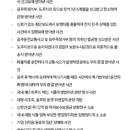
서 선고유예 받아낸 사건
음주측정거부, 도주치상 등으로 징역 1년 6개월을 선고받고 항소하여
감형 받아낸 사건
신호기 없는 횡단보도에서 보행자를 충돌하여 전치 10주 상해를 입힌
사건에서 집행유예 받아낸 사건
음주운전교통사고 및 음주측정거부 혐의 의뢰인 벌금형 선고받은 사건
도주치상으로 송치되었다가 검찰의 보완수사요청으로 최종적으로 불
송치 받아낸 사건
화물차를 운전하다가 교통사고가 발생하였음에도 무죄 판결 받아낸 사
건
음주 후 택시에 승차하여 택시기사를 때린 사건에서 특가법위반(운전자
폭행)에 대하여 무죄 판결 받아낸 사건
국내 패스트푸드 체인, 식품위생법위반 관련 형사 사건
대형 리조트, 골프장 운영 회생절차 관련 자문
신창건설(주) 12억 원 하자보수보증금 반환청구 소송
국내 대형 식품 업체 부당한 영업정지처분 집행정지 취소 소송
기업 임직원 동호회 집단 성매매 사건