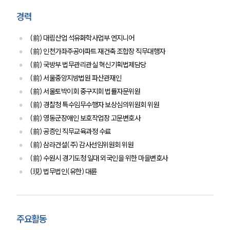
경력
(前) 대림산업 석유화학사업부 엔지니어
(前) 인천가좌주공아파트 재건축 조합장 직무대행자
(前) 국방부 법무관리관실 혁신기획법제담당
(前) 서울중앙지방법원 파산관재인
(前) 서울토박이회 중구지회 법률자문위원
(前) 경찰청 특수임무수행자 보상심의위원회 위원
(前) 영동군장애인 보호작업장 고문변호사
(前) 공증인 직무교육과정 수료
(前) 삼라건설(주) 감사선임위원회 위원
(前) 수원시 경기도청 일대 외국인을 위한 마을변호사
(現) 법무법인(유한) 대륜
센터소개
센터소개
주요활동
대륜의 강점