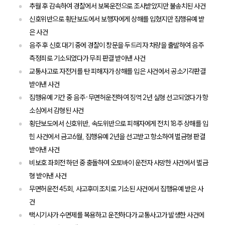
추월 후 감속하여 경찰에서 보복운전으로 조사받았지만 불송치된 사건
신호위반으로 횡단보도에서 보행자에게 상해를 입혔지만 집행유예 받
은 사건
음주 후 신호 대기 중에 경찰이 창문을 두드리자 차량을 출발하여 음주
측정죄로 기소되었다가 무죄 판결 받아낸 사건
교통사고로 자전거를 탄 피해자가 상해를 입은 사건에서 공소기각판결
받아낸 사건
집행유예 기간 중 음주·무면허운전하여 징역 2년 실형 선고되었다가 항
소심에서 감형된 사건
횡단보도에서 신호위반, 속도위반으로 피해자에게 전치 18주 상해를 입
힌 사건에서 금고6월, 집행유예 2년을 선고받고 항소하여 벌금형 판결
받아낸 사건
비보호 좌회전 하던 중 충돌하여 오토바이 운전자 사망한 사건에서 벌금
형 받아낸 사건
무면허운전 45회, 사고후미조치로 기소된 사건에서 집행유예 받은 사
건
택시기사가 수면제를 복용하고 운전하다가 교통사고가 발생한 사건에