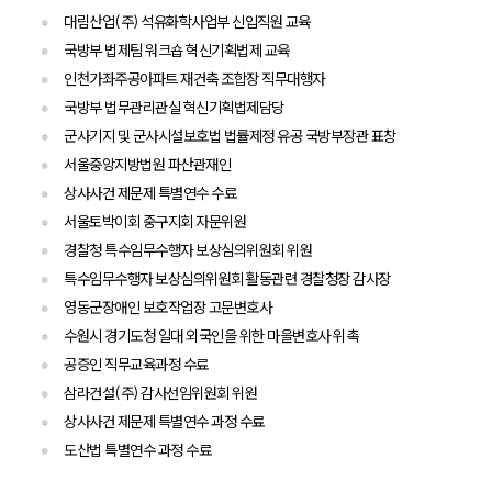
오시는 길
대림산업(주) 석유화학사업부 신입직원 교육
글로벌 파트너 로펌
고객의 소리
국방부 법제팀 워크숍 혁신기획법제 교육
통합검색
인천가좌주공아파트 재건축 조합장 직무대행자
AI대륜
국방부 법무관리관실 혁신기획법제담당
군사기지 및 군사시설보호법 법률제정 유공 국방부장관 표창
업무사례
서울중앙지방법원 파산관재인
상사사건 제문제 특별연수 수료
업무사례
서울토박이회 중구지회 자문위원
사례분석/최신동향
법률정보
경찰청 특수임무수행자 보상심의위원회 위원
법률지식인
특수임무수행자 보상심의위원회 활동관련 경찰청장 감사장
고객후기
영동군장애인 보호작업장 고문변호사
수원시 경기도청 일대 외국인을 위한 마을변호사 위촉
업무분야
공증인 직무교육과정 수료
삼라건설(주) 감사선임위원회 위원
증거조사 업무
상사사건 제문제 특별연수 과정 수료
전체
도산법 특별연수 과정 수료