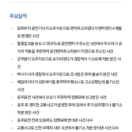
구성원 소개
주요실적
증거조사전문변호사
덤프트럭 운전기사가 도주치상으로 면허취소되었다가 면허정지 6개월
소식/자료
로 변경된 사건
혈중알코올 농도 0.088%로 운전면허가 취소된 사건에서 위드마크 공
언론보도
식의 적용을 주장하여 운전면허취소처분이 직권으로 취소된 사건
공지사항
군무원이 도주치상으로 송치되었다가 검찰에서 기소유예 처분 받은 사
법률 블로그
법률서식
건
뉴스레터/브로슈어
택시기사가 경찰에서 도주치상으로 조사받은 후에 불송치 받은 사건
세미나
배달라이더가 오토바이를 충격하여 뺑소니로 고소당했는데 불기소된
사건
대륜법률상담예약
음주운전 사건에서 상승기 주장하여 집행유예 선고받은 사건
음주 후 경미한 교통사고가 발생한 후에 집에서 추가 음주했으나 불기소
대륜법률상담예약
처분 받은 사건
음주운전 전과 있음에도 집행유예 받아낸 사건 다수
교통사고로 인한 피해자 사망 사건에서 불기소 처분 받아낸 사건 다수