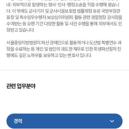
내·외부적으로 발생하는 형사·민사·행정소송을 직접 수행해 왔습니
다. 이 밖에도 군사기지 및 군사시설보호법 법률제정 유공 국방부장관
표창 및 특수임무수행자 보상심의위원회 활동 관련 경찰청장 감사장을
수여받는 등 오랜 기간 다양한 활동 및 사건 수행을 통해 외부에서도 인
정받고 있습니다.
서울중앙지방법원의 파산 관재인으로 활동하거나 도산법 특별연수 과
정을 수료하는 등 개인 및 법인의 과도한 채무로 인한 회생파산절차 진
행에도 깊은 노하우를 보유하고 있는 변호사 입니다.
관련 업무분야
음주교통사고
건설
노동
산재
조세
성범죄
형사
민사
학교폭력
기업법무
가사
법인회생파산