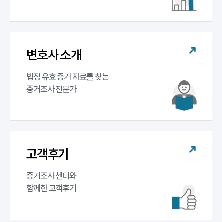
구성원 소개
증거조사전문변호사
변호사 소개
법정 유효 증거 자료를 찾는 

소식/자료
증거조사 전문가
언론보도
공지사항
법률 블로그
법률서식
뉴스레터/브로슈어
고객후기
세미나
증거조사 센터와 

대륜법률상담예약
함께한 고객후기
대륜법률상담예약