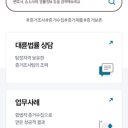
센터소개
대륜의 강점
오시는 길
글로벌 파트너 로펌
#증거조사
#증거수집
#증거제출
#증거보존
고객의 소리
통합검색
AI대륜
대륜법률 상담
업무사례
탐정자격 보유한 

증거조사팀의 조력
업무사례
사례분석/최신동향
법률정보
법률지식인
고객후기
업무사례
업무분야
합법적 증거수집으로 

증거조사 업무
얻은 성공적 결과
전체