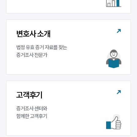
구성원 소개
증거조사전문변호사
변호사 소개
법정 유효 증거 자료를 찾는 

소식/자료
증거조사 전문가
언론보도
공지사항
법률 블로그
법률서식
뉴스레터/브로슈어
고객후기
세미나
증거조사 센터와 

대륜법률상담예약
함께한 고객후기
대륜법률상담예약