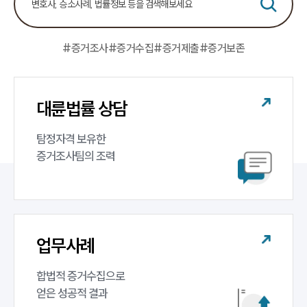
센터소개
대륜의 강점
오시는 길
글로벌 파트너 로펌
#증거조사
#증거수집
#증거제출
#증거보존
고객의 소리
통합검색
AI대륜
대륜법률 상담
업무사례
탐정자격 보유한 

증거조사팀의 조력
업무사례
사례분석/최신동향
법률정보
법률지식인
고객후기
업무사례
업무분야
합법적 증거수집으로 

증거조사 업무
얻은 성공적 결과
전체