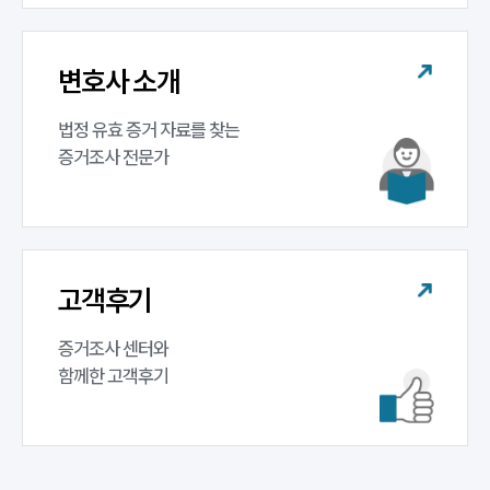
구성원 소개
변호사 소개
증거조사전문변호사
법정 유효 증거 자료를 찾는 

증거조사 전문가
소식/자료
언론보도
공지사항
법률 블로그
법률서식
고객후기
뉴스레터/브로슈어
세미나
증거조사 센터와 

함께한 고객후기
대륜법률상담예약
대륜법률상담예약