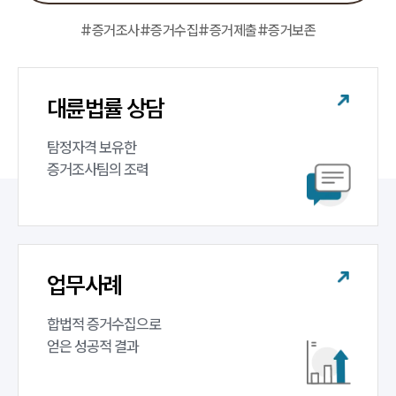
대륜의 강점
오시는 길
#증거조사
#증거수집
#증거제출
#증거보존
글로벌 파트너 로펌
고객의 소리
통합검색
AI대륜
대륜법률 상담
탐정자격 보유한 

업무사례
증거조사팀의 조력
업무사례
사례분석/최신동향
법률정보
법률지식인
고객후기
업무사례
업무분야
합법적 증거수집으로 

얻은 성공적 결과
증거조사 업무
전체