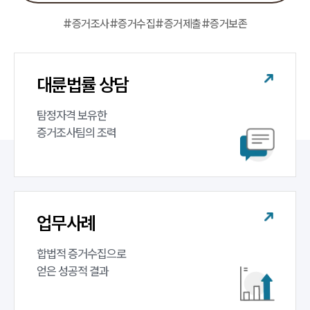
대륜의 강점
오시는 길
#증거조사
#증거수집
#증거제출
#증거보존
글로벌 파트너 로펌
고객의 소리
통합검색
AI대륜
대륜법률 상담
탐정자격 보유한 

업무사례
증거조사팀의 조력
업무사례
사례분석/최신동향
법률정보
법률지식인
고객후기
업무사례
업무분야
합법적 증거수집으로 

얻은 성공적 결과
증거조사 업무
전체