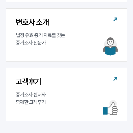
구성원 소개
변호사 소개
증거조사전문변호사
법정 유효 증거 자료를 찾는 

증거조사 전문가
소식/자료
언론보도
공지사항
법률 블로그
법률서식
고객후기
뉴스레터/브로슈어
세미나
증거조사 센터와 

함께한 고객후기
대륜법률상담예약
대륜법률상담예약