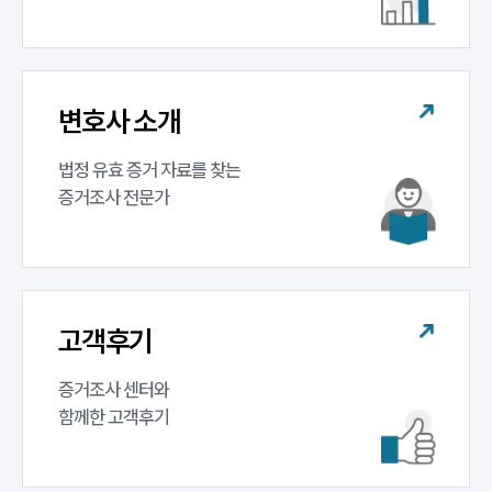
구성원 소개
증거조사전문변호사
변호사 소개
법정 유효 증거 자료를 찾는 

소식/자료
증거조사 전문가
언론보도
공지사항
법률 블로그
법률서식
뉴스레터/브로슈어
고객후기
세미나
증거조사 센터와 

대륜법률상담예약
함께한 고객후기
대륜법률상담예약