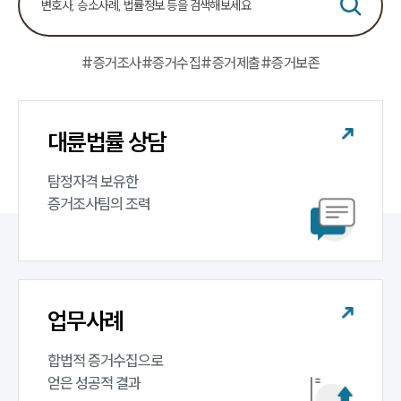
센터소개
대륜의 강점
오시는 길
글로벌 파트너 로펌
#증거조사
#증거수집
#증거제출
#증거보존
고객의 소리
통합검색
AI대륜
대륜법률 상담
업무사례
탐정자격 보유한 

증거조사팀의 조력
업무사례
사례분석/최신동향
법률정보
법률지식인
고객후기
업무사례
업무분야
합법적 증거수집으로 

증거조사 업무
얻은 성공적 결과
전체